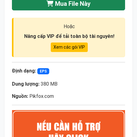
Mua File Này
Hoặc
Nâng cấp VIP để tải toàn bộ tài nguyên!
Xem các gói VIP
Định dạng:
EPS
Dung lượng:
380 MB
Nguồn:
Pikfox.com