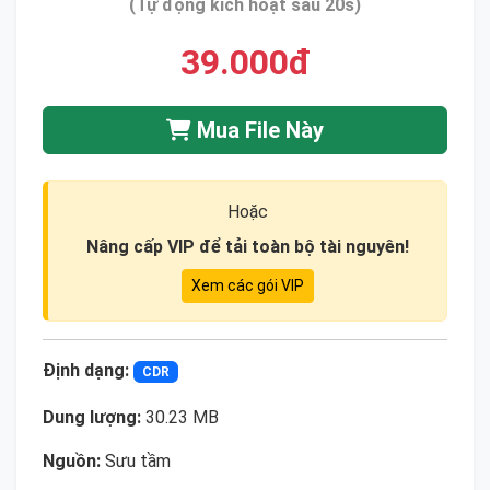
(Tự động kích hoạt sau 20s)
39.000đ
Mua File Này
Hoặc
Nâng cấp VIP để tải toàn bộ tài nguyên!
Xem các gói VIP
Định dạng:
CDR
Dung lượng:
30.23 MB
Nguồn:
Sưu tầm