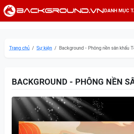
DANH MỤC T
Trang chủ
Sự kiện
Background - Phông nền sân khấu T
BACKGROUND - PHÔNG NỀN SÂN