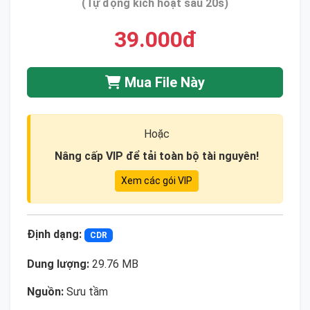
(Tự động kích hoạt sau 20s)
39.000đ
Mua File Này
Hoặc
Nâng cấp VIP để tải toàn bộ tài nguyên!
Xem các gói VIP
Định dạng:
CDR
Dung lượng:
29.76 MB
Nguồn:
Sưu tầm