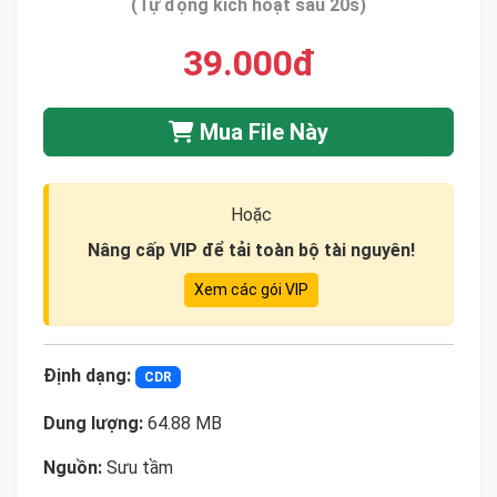
(Tự động kích hoạt sau 20s)
39.000đ
Mua File Này
Hoặc
Nâng cấp VIP để tải toàn bộ tài nguyên!
Xem các gói VIP
Định dạng:
CDR
Dung lượng:
64.88 MB
Nguồn:
Sưu tầm