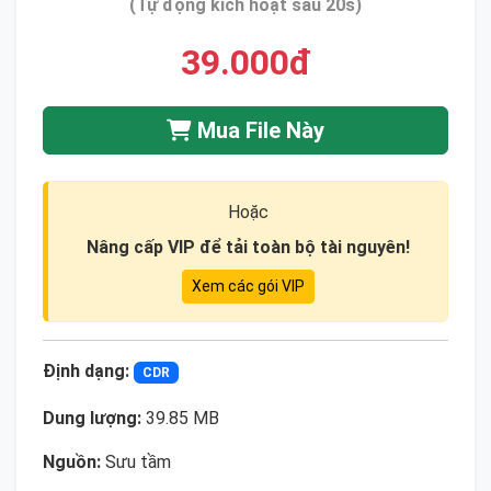
(Tự động kích hoạt sau 20s)
39.000đ
Mua File Này
Hoặc
Nâng cấp VIP để tải toàn bộ tài nguyên!
Xem các gói VIP
Định dạng:
CDR
Dung lượng:
39.85 MB
Nguồn:
Sưu tầm