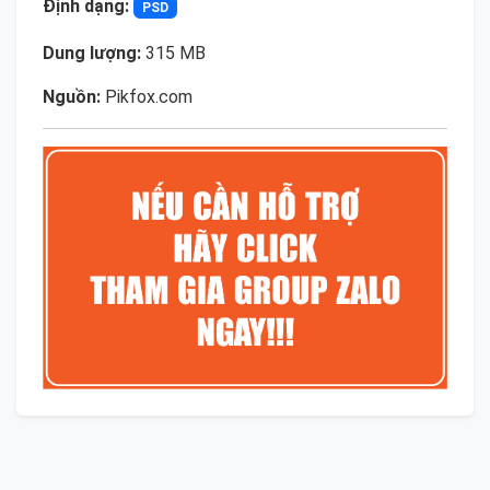
Định dạng:
PSD
Dung lượng:
315 MB
Nguồn:
Pikfox.com