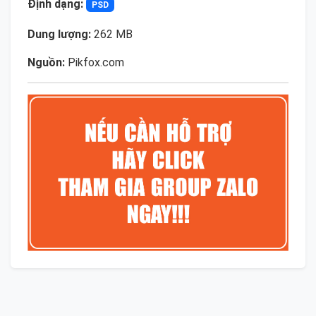
Định dạng:
PSD
Dung lượng:
262 MB
Nguồn:
Pikfox.com