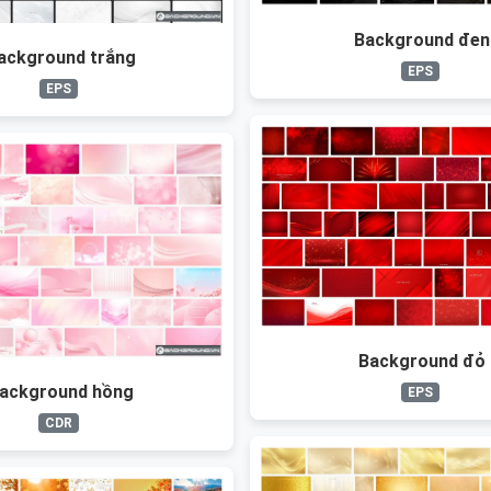
Background đen
ackground trắng
EPS
EPS
Background đỏ
ackground hồng
EPS
CDR