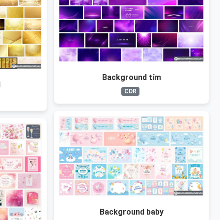
Background tím
d
CDR
Background baby