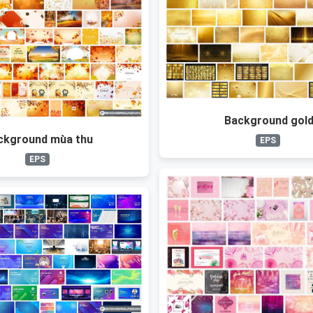
Background gol
ckground mùa thu
EPS
EPS