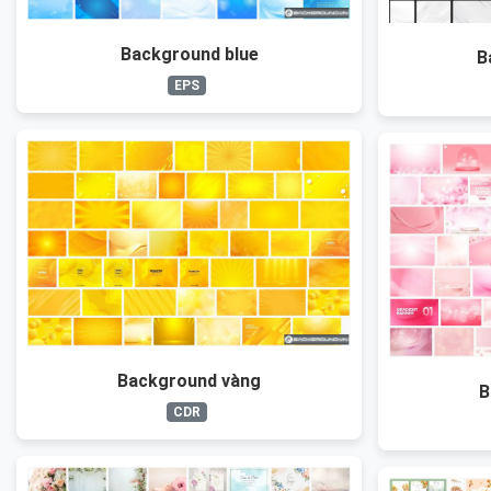
Background blue
B
EPS
Background vàng
B
CDR