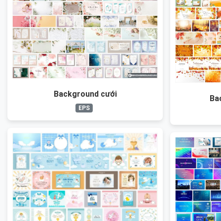
Background cưới
Ba
EPS