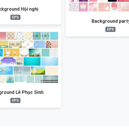
ckground Hội nghị
EPS
Background part
EPS
ground Lễ Phục Sinh
EPS