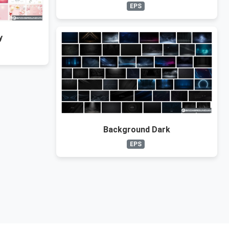
EPS
y
Background Dark
EPS