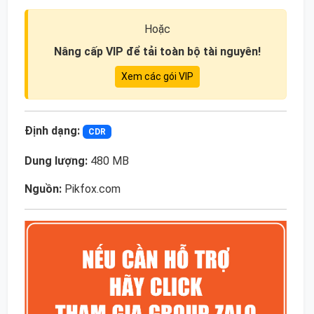
Hoặc
Nâng cấp VIP để tải toàn bộ tài nguyên!
Xem các gói VIP
Định dạng:
CDR
Dung lượng:
480 MB
Nguồn:
Pikfox.com