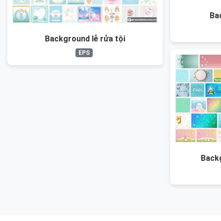
Ba
Background lễ rửa tội
EPS
Back