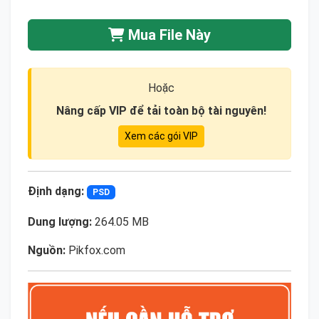
Mua File Này
Hoặc
Nâng cấp VIP để tải toàn bộ tài nguyên!
Xem các gói VIP
Định dạng:
PSD
Dung lượng:
264.05 MB
Nguồn:
Pikfox.com