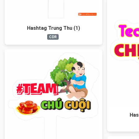
Hashtag Trung Thu (1)
CDR
Has