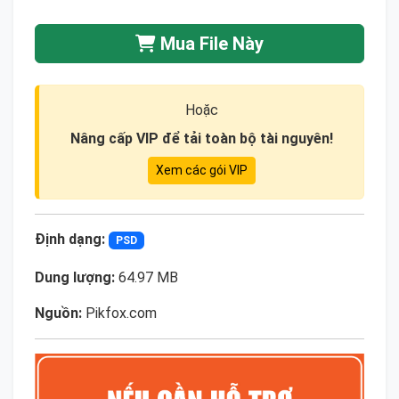
Mua File Này
Hoặc
Nâng cấp VIP để tải toàn bộ tài nguyên!
Xem các gói VIP
Định dạng:
PSD
Dung lượng:
64.97 MB
Nguồn:
Pikfox.com