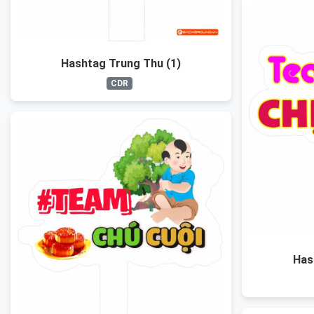
Hashtag Trung Thu (1)
CDR
Has