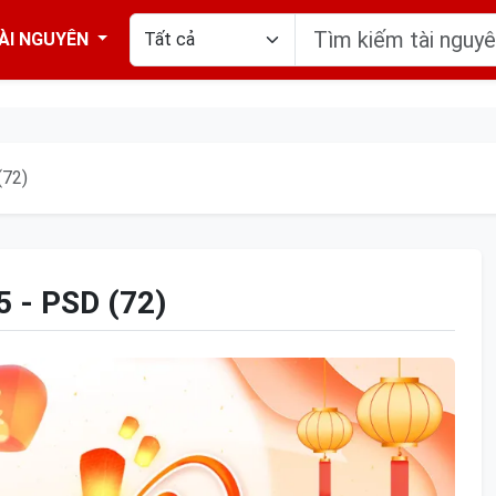
ÀI NGUYÊN
(72)
- PSD (72)