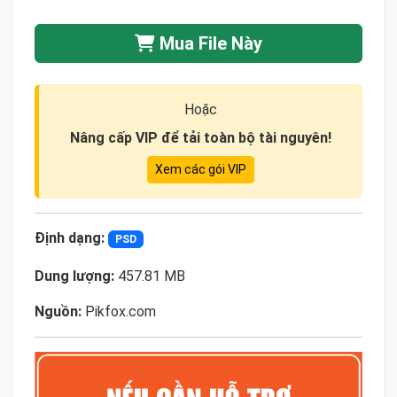
Mua File Này
Hoặc
Nâng cấp VIP để tải toàn bộ tài nguyên!
Xem các gói VIP
Định dạng:
PSD
Dung lượng:
457.81 MB
Nguồn:
Pikfox.com