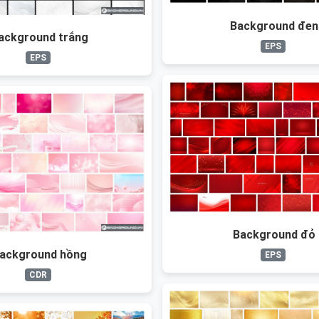
Background đen
ackground trắng
EPS
EPS
Background đỏ
ackground hồng
EPS
CDR