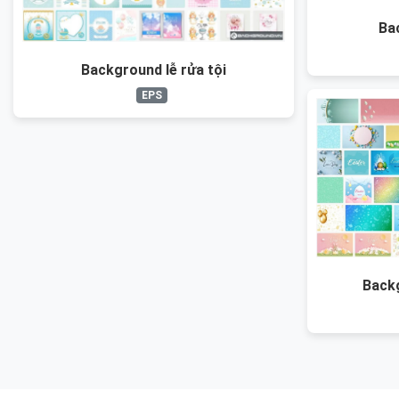
Ba
Background lễ rửa tội
EPS
Back