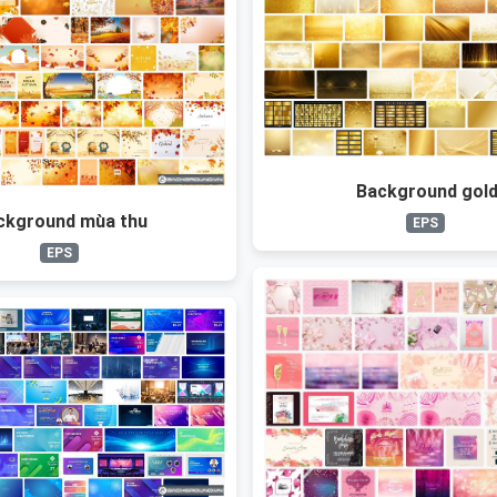
Background gol
ckground mùa thu
EPS
EPS