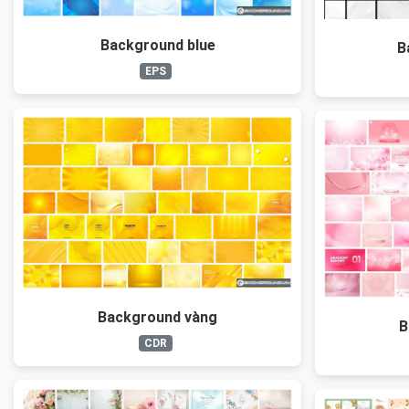
Background blue
B
EPS
Background vàng
B
CDR