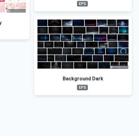
EPS
y
Background Dark
EPS