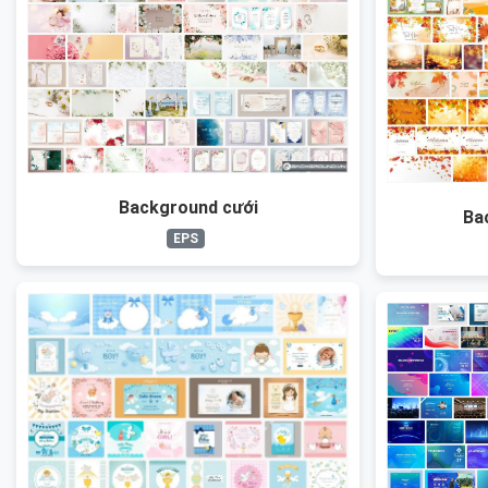
Background cưới
Ba
EPS