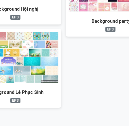
ckground Hội nghị
EPS
Background part
EPS
ground Lễ Phục Sinh
EPS