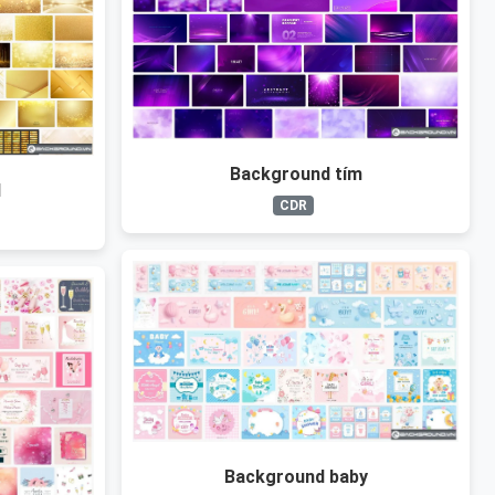
Background tím
d
CDR
Background baby