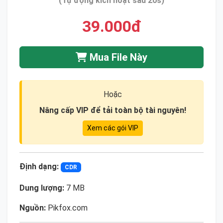
(Tự động kích hoạt sau 20s)
39.000đ
Mua File Này
Hoặc
Nâng cấp VIP để tải toàn bộ tài nguyên!
Xem các gói VIP
Định dạng:
CDR
Dung lượng:
7 MB
Nguồn:
Pikfox.com