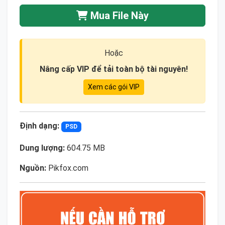
Mua File Này
Hoặc
Nâng cấp VIP để tải toàn bộ tài nguyên!
Xem các gói VIP
Định dạng:
PSD
Dung lượng:
604.75 MB
Nguồn:
Pikfox.com