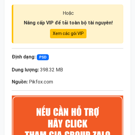
Hoặc
Nâng cấp VIP để tải toàn bộ tài nguyên!
Xem các gói VIP
Định dạng:
PSD
Dung lượng:
398.32 MB
Nguồn:
Pikfox.com