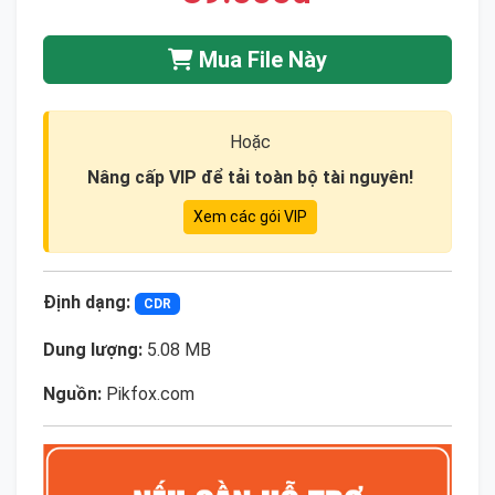
Mua File Này
Hoặc
Nâng cấp VIP để tải toàn bộ tài nguyên!
Xem các gói VIP
Định dạng:
CDR
Dung lượng:
5.08 MB
Nguồn:
Pikfox.com