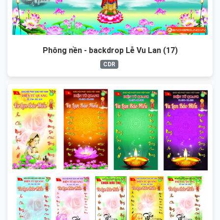
Phông nền - backdrop Lễ Vu Lan (17)
CDR