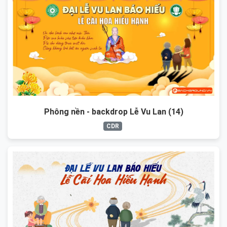
Phông nền - backdrop Lễ Vu Lan (14)
CDR