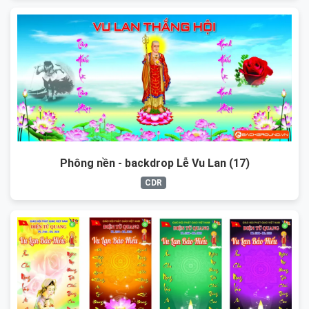
Phông nền - backdrop Lễ Vu Lan (17)
CDR