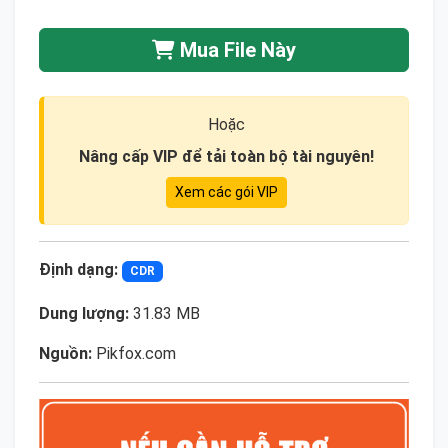
Mua File Này
Hoặc
Nâng cấp VIP để tải toàn bộ tài nguyên!
Xem các gói VIP
Định dạng:
CDR
Dung lượng:
31.83 MB
Nguồn:
Pikfox.com