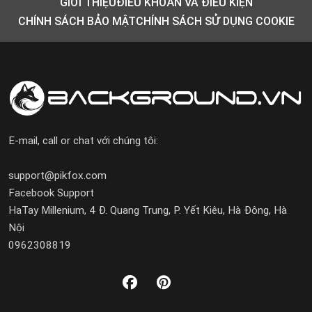
GIỚI THIỆU
ĐIỀU KHOẢN VÀ ĐIỀU KIỆN
CHÍNH SÁCH BẢO MẬT
CHÍNH SÁCH SỬ DỤNG COOKIE
E-mail, call or chat với chúng tôi:
support@pikfox.com
Facebook Support
HaTay Millenium, 4 Đ. Quang Trung, P. Yết Kiêu, Hà Đông, Hà
Nội
0962308819