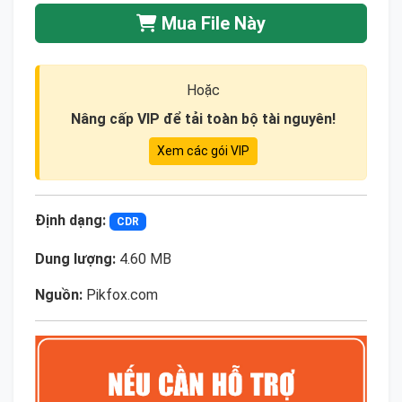
Mua File Này
Hoặc
Nâng cấp VIP để tải toàn bộ tài nguyên!
Xem các gói VIP
Định dạng:
CDR
Dung lượng:
4.60 MB
Nguồn:
Pikfox.com