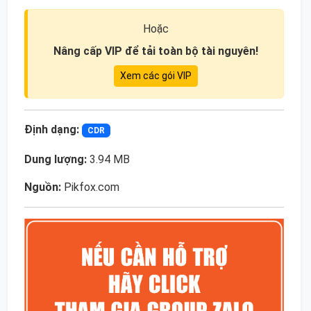
Hoặc
Nâng cấp VIP để tải toàn bộ tài nguyên!
Xem các gói VIP
Định dạng:
CDR
Dung lượng:
3.94 MB
Nguồn:
Pikfox.com