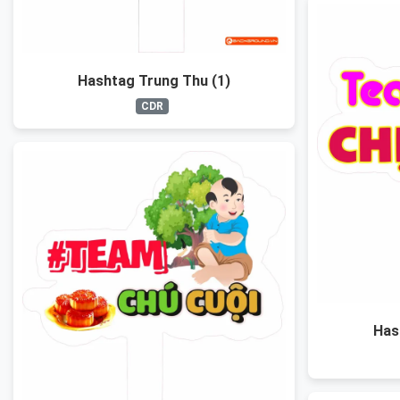
Hashtag Trung Thu (1)
CDR
Has