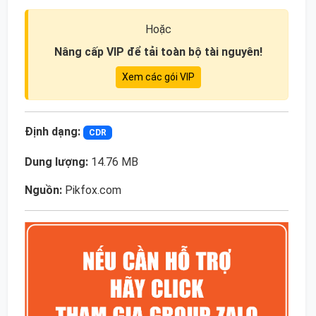
Hoặc
Nâng cấp VIP để tải toàn bộ tài nguyên!
Xem các gói VIP
Định dạng:
CDR
Dung lượng:
14.76 MB
Nguồn:
Pikfox.com