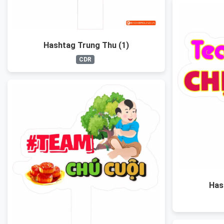
Hashtag Trung Thu (1)
CDR
Has