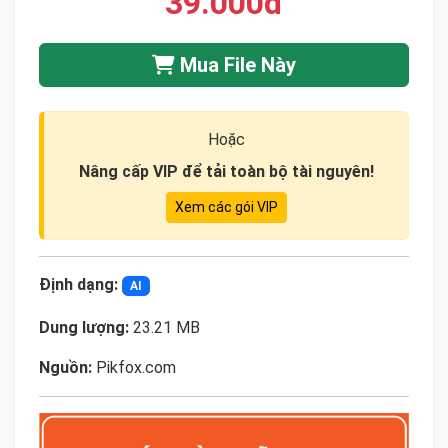
39.000đ
Mua File Này
Hoặc
Nâng cấp VIP để tải toàn bộ tài nguyên!
Xem các gói VIP
Định dạng:
AI
Dung lượng:
23.21 MB
Nguồn:
Pikfox.com