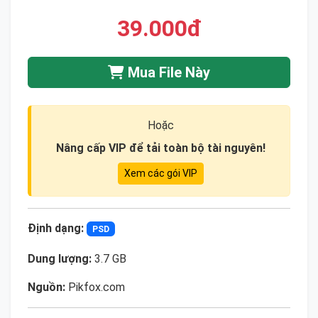
39.000đ
Mua File Này
Hoặc
Nâng cấp VIP để tải toàn bộ tài nguyên!
Xem các gói VIP
Định dạng:
PSD
Dung lượng:
3.7 GB
Nguồn:
Pikfox.com