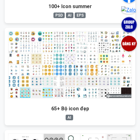
100+ Icon summer
PSD
AI
EPS
65+ Bộ icon đẹp
AI