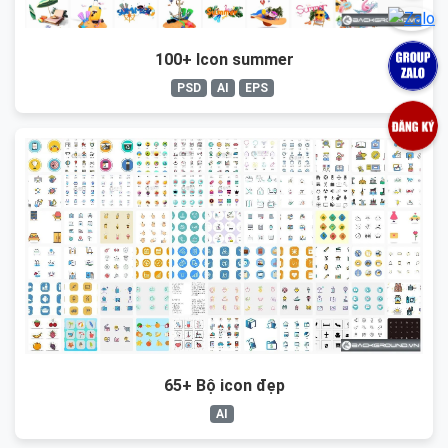
100+ Icon summer
PSD
AI
EPS
65+ Bộ icon đẹp
AI