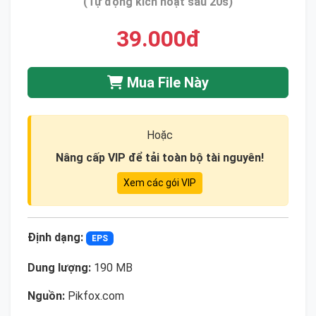
(Tự động kích hoạt sau 20s)
39.000đ
Mua File Này
Hoặc
Nâng cấp VIP để tải toàn bộ tài nguyên!
Xem các gói VIP
Định dạng:
EPS
Dung lượng:
190 MB
Nguồn:
Pikfox.com