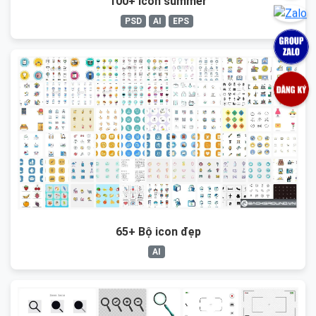
100+ Icon summer
PSD
AI
EPS
65+ Bộ icon đẹp
AI