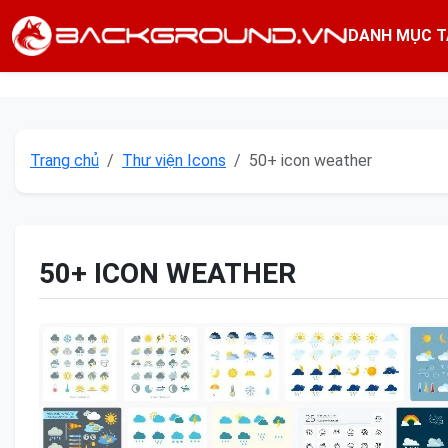
DANH MỤC T
Trang chủ
Thư viện Icons
50+ icon weather
50+ ICON WEATHER