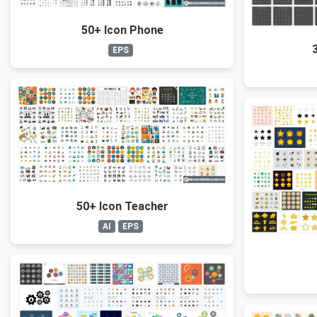
50+ Icon Phone
EPS
50+ Icon Teacher
AI
EPS