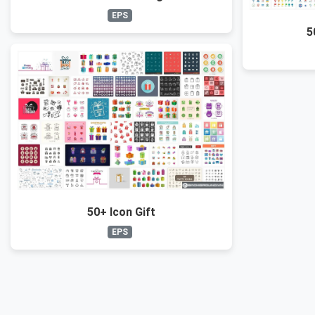
EPS
5
50+ Icon Gift
EPS