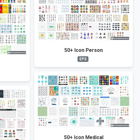
50+ Icon Person
EPS
e
50+ Icon Medical