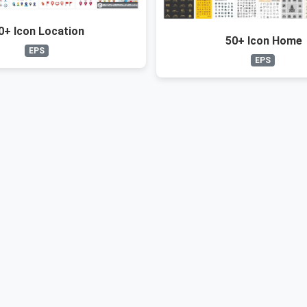
0+ Icon Location
50+ Icon Home
EPS
EPS