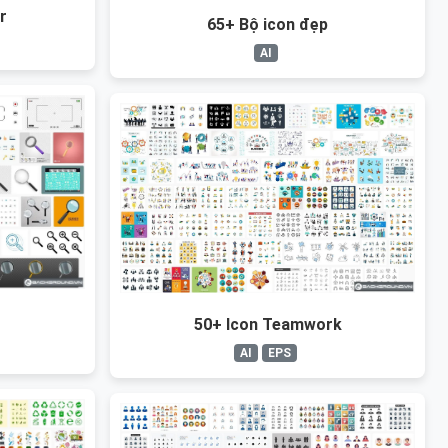
r
65+ Bộ icon đẹp
AI
50+ Icon Teamwork
AI
EPS