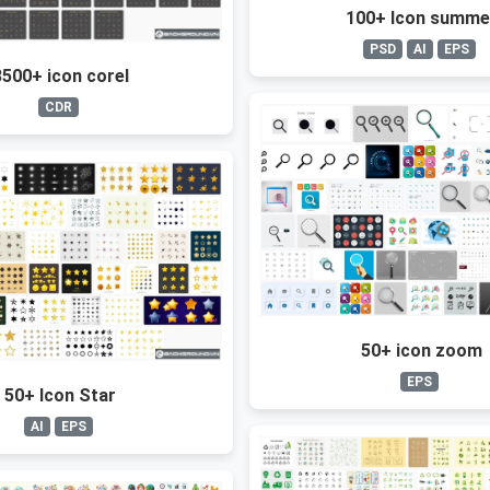
100+ Icon summe
PSD
AI
EPS
3500+ icon corel
CDR
50+ icon zoom
EPS
50+ Icon Star
AI
EPS