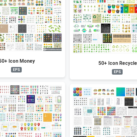
50+ Icon Money
50+ Icon Recycl
EPS
EPS