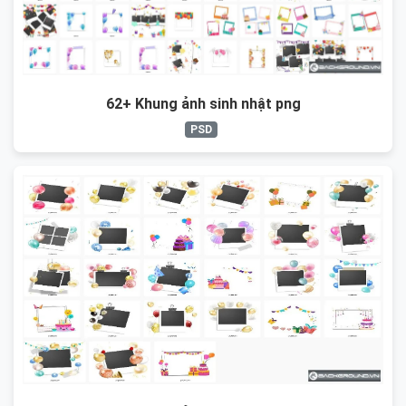
62+ Khung ảnh sinh nhật png
PSD