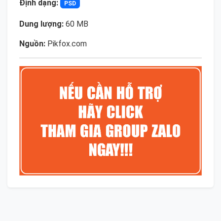
Định dạng:
PSD
Dung lượng:
60 MB
Nguồn:
Pikfox.com