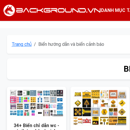
DANH MỤC T
Trang chủ
Biển hướng dẫn và biển cảnh báo
B
34+ Biển chỉ dẫn wc -