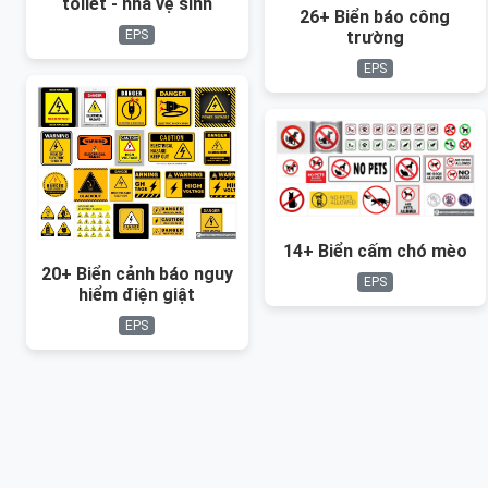
toilet - nhà vệ sinh
26+ Biển báo công
trường
EPS
EPS
14+ Biển cấm chó mèo
20+ Biển cảnh báo nguy
EPS
hiểm điện giật
EPS