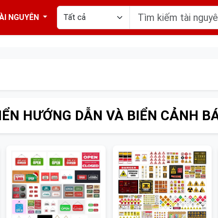
ÀI NGUYÊN
IỂN HƯỚNG DẪN VÀ BIỂN CẢNH B