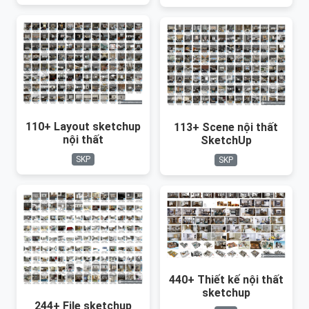
110+ Layout sketchup
113+ Scene nội thất
nội thất
SketchUp
SKP
SKP
440+ Thiết kế nội thất
sketchup
244+ File sketchup